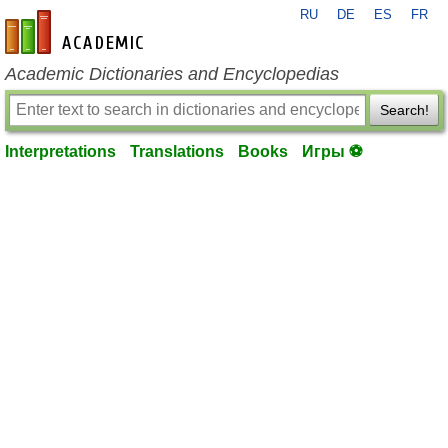
RU
DE
ES
FR
en-academic.com
Academic Dictionaries and Encyclopedias
Search!
Interpretations
Translations
Books
Игры ⚽