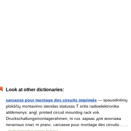
Look at other dictionaries:
carcasse pour montage des circuits imprimés
— spausdintinių
plokščių montavimo stendas statusas T sritis radioelektronika
atitikmenys: angl. printed circuit mounting rack vok.
Druckschaltungsmontagerahmen, m rus. каркас для монтажа
печатных плат, m pranc. carcasse pour montage des circuits… …