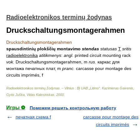
Radioelektronikos terminų žodynas
Druckschaltungsmontagerahmen
Druckschaltungsmontagerahmen
spausdintinių plokščių montavimo
stendas
statusas
T
sritis
radioelektronika
atitikmenys
:
angl.
printed circuit mounting rack
vok.
Druckschaltungsmontagerahmen, m
rus.
каркас для
монтажа печатных плат, m
pranc.
carcasse pour montage des
circuits imprimés, f
Radioelektronikos terminų žodynas. – Vilnius : BĮ UAB „Litimo“
.
Kazimieras Gaivenis,
Gytis Juška, Vidas Kalesinskas
.
2000
.
Игры ⚽
Поможем решить контрольную работу
печатная схема f
carcasse pour montage des
circuits imprimés