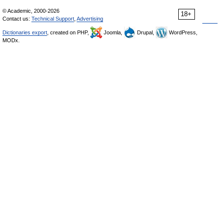
© Academic, 2000-2026
18+
Contact us:
Technical Support
,
Advertising
Dictionaries export
, created on PHP,
Joomla,
Drupal,
WordPress,
MODx.